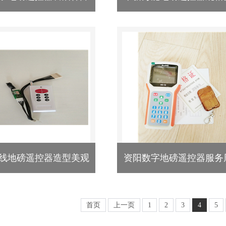
线地磅遥控器造型美观
资阳数字地磅遥控器服务
首页
上一页
1
2
3
4
5