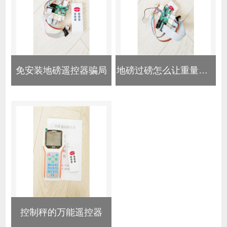
免安装地磅遥控器骗局
地磅过磅怎么让重量变轻
控制秤的万能遥控器