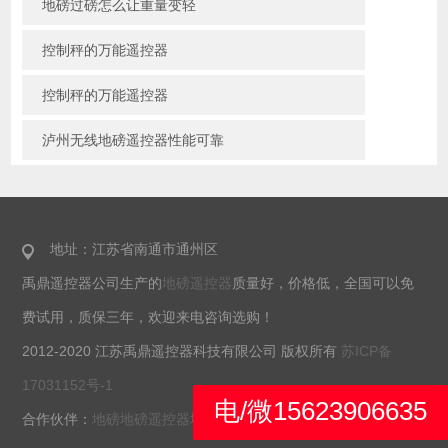
地磅过磅怎么让重量变轻
控制秤的万能遥控器
控制秤的万能遥控器
泸州无线地磅遥控器性能可靠
地址：江苏省南通市通州区
禹鼎遥控器公司生产的
地磅遥控器
质量好，价格低，全国可以免
费试用，质保三年，欢迎来电咨询选购！
2012-2020 江苏禹鼎遥控器科技有限公司 版权所有
苏ICP备
17031152号-1
电/微15623906635
合作伙伴：
地磅
地磅遥控器
地磅防遥控器